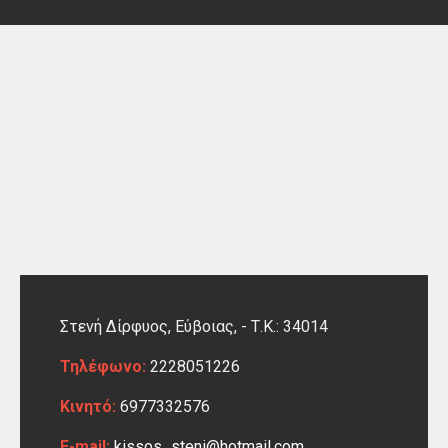
Στενή Δίρφυος, Εύβοιας,
-
Τ.Κ.: 34014
Τηλέφωνο:
2228051226
Κινητό:
6977332576
E-mail:
kissos_steni@hotmail.com